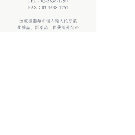
TEL：03-5638-1750
FAX：03-5638-1751
医療機器類の個人輸入代行業
化粧品、医薬品、医薬部外品の
個人輸入代行業
株式会社INFIX (インフィックス)
〒130-0026 東京都墨田区両国3-22-6 雷電
ビル9・10階
TEL：03-5638-1750 / FAX：03-5638-
1751
医療機器類の個人輸入代行業
化粧品、医薬品、医薬部外品の個人輸入代
行業