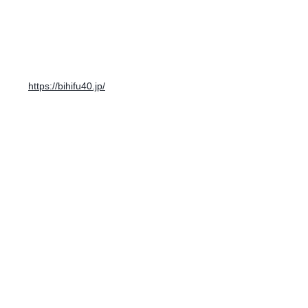
https://bihifu40.jp/