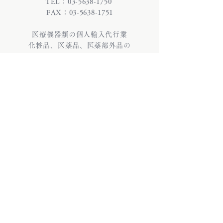
TEL：03-5638-1750
FAX：03-5638-1751
医療機器類の個人輸入代行業
化粧品、医薬品、医薬部外品の
個人輸入代行業
株式会社INFIX (インフィックス)
〒130-0026 東京都墨田区両国3-22-6 雷電
ビル9・10階
TEL：03-5638-1750 / FAX：03-5638-
1751
医療機器類の個人輸入代行業
化粧品、医薬品、医薬部外品の個人輸入代
行業