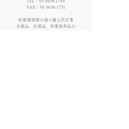
TEL：03-5638-1750
FAX：03-5638-1751
医療機器類の個人輸入代行業
化粧品、医薬品、医薬部外品の
個人輸入代行業
株式会社INFIX (インフィックス)
〒130-0026 東京都墨田区両国3-22-6 雷電
ビル9・10階
TEL：03-5638-1750 / FAX：03-5638-
1751
医療機器類の個人輸入代行業
化粧品、医薬品、医薬部外品の個人輸入代
行業